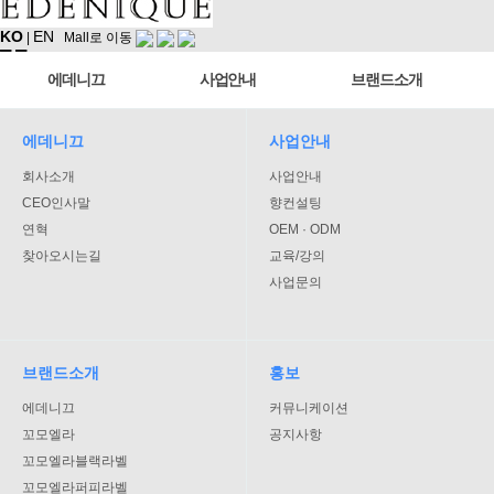
KO
EN
|
Mall로 이동
에데니끄
사업안내
브랜드소개
에데니끄
사업안내
회사소개
사업안내
CEO인사말
향컨설팅
연혁
OEM · ODM
찾아오시는길
교육/강의
사업문의
브랜드소개
홍보
에데니끄
커뮤니케이션
꼬모엘라
공지사항
꼬모엘라블랙라벨
꼬모엘라퍼피라벨