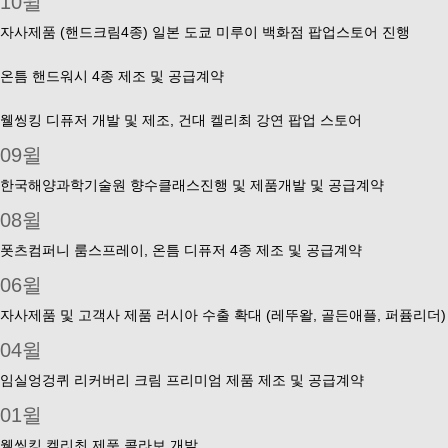
10윌
자사제품 (핸드크림4종) 일본 도쿄 미루이 백화점 팝업스토어 진행
온틈 핸드워시 4종 제조 및 공급계약
웰씽킹 디퓨저 개발 및 제조, 건대 켈리최 강연 팝업 스토어
09윌
한국해양과학기술원 향수클래스진행 및 제품개발 및 공급계약
08윌
폿츠컴퍼니 룸스프레이, 온틈 디퓨저 4종 제조 및 공급계약
06윌
자사제품 및 고객사 제품 러시아 수출 확대 (레뚜왈, 골든애플, 퍼퓸리더)
04윌
임실엉겅퀴 리커버리 크림 프리미엄 제품 제조 및 공급계약
01윌
웰씽킹 켈리최 제품 콜라보 개발