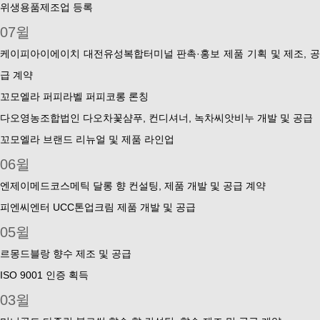
위생용품제조업 등록
07윌
케이피아이에이치 대전유성복합터미널 판촉·홍보 제품 기획 및 제조, 공
급 계약
꼬모엘라 퍼피라벨 퍼피코롱 론칭
다오영농조합법인 다오차꽃샴푸, 컨디셔너, 녹차씨앗비누 개발 및 공급
꼬모엘라 브랜드 리뉴얼 및 제품 라인업
06윌
엔제이메드코스메틱 달롱 향 컨설팅, 제품 개발 및 공급 계약
피엔씨엔터 UCC톤업크림 제품 개발 및 공급
05윌
르몽드블랑 향수 제조 및 공급
ISO 9001 인증 획득
03윌