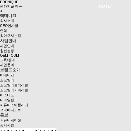
EDENIQUE
KO
EN
온라인몰 이동
|
X
에데니끄
회사소개
CEO인사말
연혁
찾아오시는길
사업안내
사업안내
향컨설팅
OEM · ODM
교육/강의
사업문의
브랜드소개
에데니끄
꼬모엘라
꼬모엘라블랙라벨
꼬모엘라퍼피라벨
에스타도
디아일랜드
퍼퓨머스아뜰리에
프라바띠노트
홍보
커뮤니케이션
공지사항