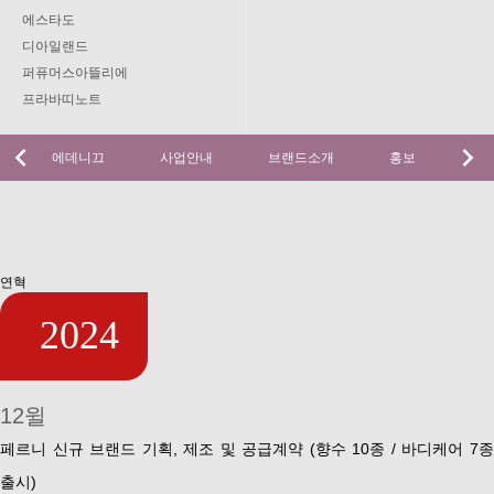
에스타도
디아일랜드
퍼퓨머스아뜰리에
프라바띠노트
에데니끄
사업안내
브랜드소개
홍보
연혁
2024
12윌
페르니 신규 브랜드 기획, 제조 및 공급계약 (향수 10종 / 바디케어 7종
출시)