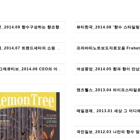
경향신문_2014.09 향수구성하는 향조향료 Kyunghyang
매일경제_2014.07 트렌드세터의 쇼핑 MK MBN
치프 이그제큐티브_2014.06 CEO의 아이템, 향수 Chief executive