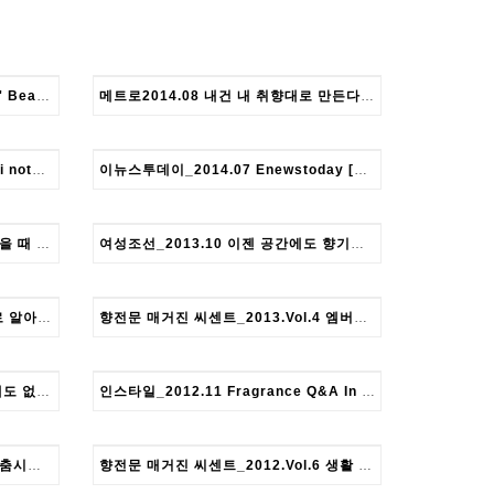
뷰티한국_2014.08 '향수 스타일링' Beauty Hankook
메트로2014.08 내건 내 취향대로 만든다 metro
프라바띠노트보도자료모음 Frabati note news
이뉴스투데이_2014.07 Enewstoday [국내 조향 아티스트의 향기 노트를 엿보다.]
여성중앙_2014.05 향과 향이 만났을 때 향기레시피
여성조선_2013.10 이젠 공간에도 향기를 부여하세요. Woman Chosun_2013.10
맨즈헬스_2013.04 라이프스타일로 알아보는 나의 향수 Lemontree
향전문 매거진 씨센트_2013.Vol.4 엠버그리스 Cscent vol.4
매일경제_ 2013.01 세상 그 어디에도 없는 향수 MK MBN
인스타일_2012.11 Fragrance Q&A In style
국민일보_2012.03 나만의 향수 맞춤시대 KUKMINILBO
향전문 매거진 씨센트_2012.Vol.6 생활 속의 향기 Cscent vol. 6