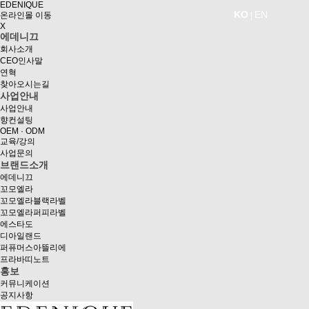
EDENIQUE
KO
EN
온라인몰 이동
|
X
에데니끄
회사소개
CEO인사말
연혁
찾아오시는길
사업안내
사업안내
향컨설팅
OEM · ODM
교육/강의
사업문의
브랜드소개
에데니끄
꼬모엘라
꼬모엘라블랙라벨
꼬모엘라퍼피라벨
에스타도
디아일랜드
퍼퓨머스아뜰리에
프라바띠노트
홍보
커뮤니케이션
공지사항