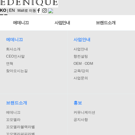
KO
EN
|
Mall로 이동
에데니끄
사업안내
브랜드소개
에데니끄
사업안내
회사소개
사업안내
CEO인사말
향컨설팅
연혁
OEM · ODM
찾아오시는길
교육/강의
사업문의
브랜드소개
홍보
에데니끄
커뮤니케이션
꼬모엘라
공지사항
꼬모엘라블랙라벨
꼬모엘라퍼피라벨